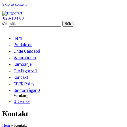
Skip to content
023-104 00
sök
Sök
Hem
Produkter
Linde Gasdepå
Varumärken
Kampanjer
Om Ergocraft
Kontakt
GDPR Policy
Din förfrågan
0
Varukorg
0 Items
-
Kontakt
Hem
»
Kontakt