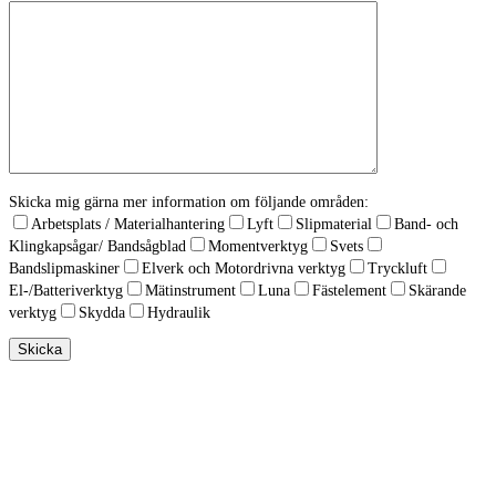
Skicka mig gärna mer information om följande områden:
Arbetsplats / Materialhantering
Lyft
Slipmaterial
Band- och
Klingkapsågar/ Bandsågblad
Momentverktyg
Svets
Bandslipmaskiner
Elverk och Motordrivna verktyg
Tryckluft
El-/Batteriverktyg
Mätinstrument
Luna
Fästelement
Skärande
verktyg
Skydda
Hydraulik