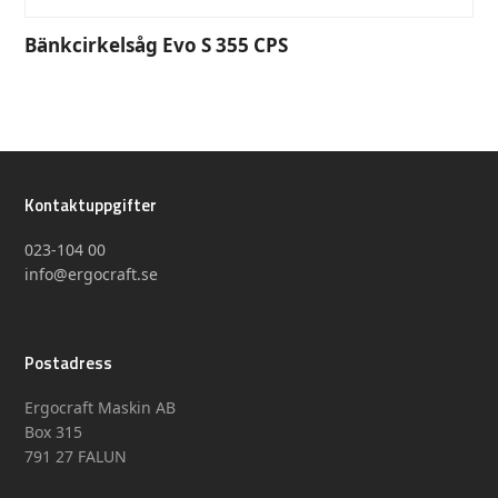
Bänkcirkelsåg Evo S 355 CPS
Kontaktuppgifter
023-104 00
info@ergocraft.se
Postadress
Ergocraft Maskin AB
Box 315
791 27 FALUN