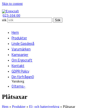
Skip to content
023-104 00
sök
Sök
Hem
Produkter
Linde Gasdepå
Varumärken
Kampanjer
Om Ergocraft
Kontakt
GDPR Policy
Din förfrågan
0
Varukorg
0 Items
-
Plåtsaxar
Hem
»
Produkter
»
El- och batteriverktyg
»
Plåtsaxar