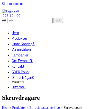
Skip to content
023-104 00
sök
Sök
Hem
Produkter
Linde Gasdepå
Varumärken
Kampanjer
Om Ergocraft
Kontakt
GDPR Policy
Din förfrågan
0
Varukorg
0 Items
-
Skruvdragare
Hem
»
Produkter
»
El- och batteriverktyg
»
Skruvdragare