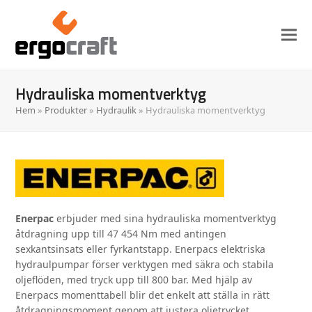
Hydrauliska momentverktyg
Hem
»
Produkter
»
Hydraulik
»
Hydrauliska momentverktyg
Enerpac
erbjuder med sina hydrauliska momentverktyg
åtdragning upp till 47 454 Nm med antingen
sexkantsinsats eller fyrkantstapp. Enerpacs elektriska
hydraulpumpar förser verktygen med säkra och stabila
oljeflöden, med tryck upp till 800 bar. Med hjälp av
Enerpacs momenttabell blir det enkelt att ställa in rätt
åtdragningsmoment genom att justera oljetrycket.