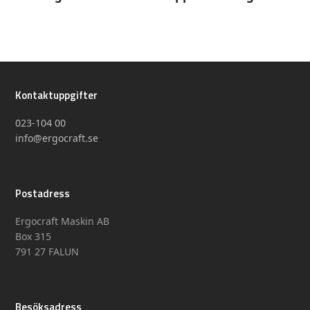
Kontaktuppgifter
023-104 00
info@ergocraft.se
Postadress
Ergocraft Maskin AB
Box 315
791 27 FALUN
Besöksadress