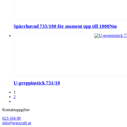
Spärrhuvud 735/100 för moment upp till 1000Nm
U-greppinstick 731/10
1
2
Kontaktuppgifter
023-104 00
info@ergocraft.se