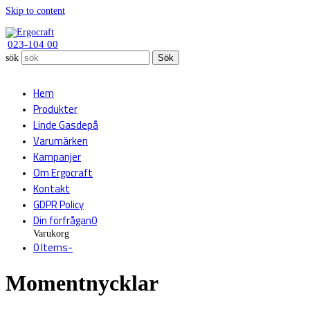
Skip to content
023-104 00
sök
Sök
Hem
Produkter
Linde Gasdepå
Varumärken
Kampanjer
Om Ergocraft
Kontakt
GDPR Policy
Din förfrågan
0
Varukorg
0 Items
-
Momentnycklar