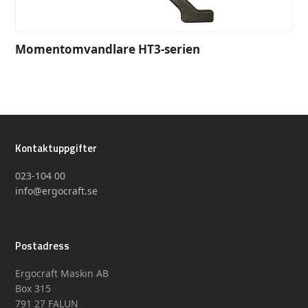
Momentomvandlare HT3-serien
Kontaktuppgifter
023-104 00
info@ergocraft.se
Postadress
Ergocraft Maskin AB
Box 315
791 27 FALUN