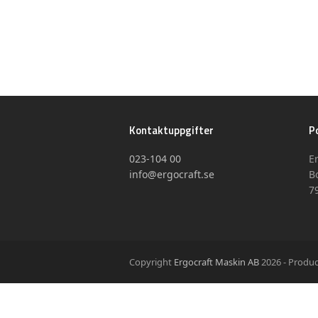
Kontaktuppgifter
P
023-104 00
E
info@ergocraft.se
B
7
Copyright
Ergocraft Maskin AB
2026 - Produc