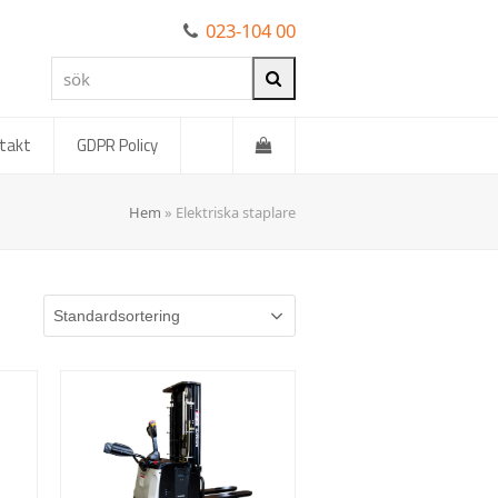
023-104 00
sök
Sök
takt
GDPR Policy
Hem
»
Elektriska staplare