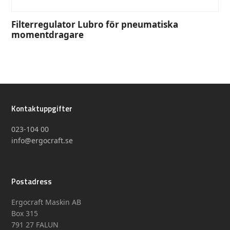
Filterregulator Lubro för pneumatiska
momentdragare
Kontaktuppgifter
023-104 00
info@ergocraft.se
Postadress
Ergocraft Maskin AB
Box 315
791 27 FALUN