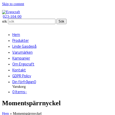
Skip to content
023-104 00
sök
Sök
Hem
Produkter
Linde Gasdepå
Varumärken
Kampanjer
Om Ergocraft
Kontakt
GDPR Policy
Din förfrågan
0
Varukorg
0 Items
-
Momentspärrnyckel
Hem
»
Momentspärrnyckel