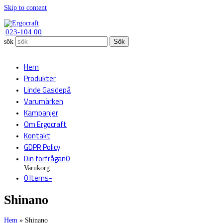
Skip to content
023-104 00
sök
Sök
Hem
Produkter
Linde Gasdepå
Varumärken
Kampanjer
Om Ergocraft
Kontakt
GDPR Policy
Din förfrågan
0
Varukorg
0 Items
-
Shinano
Hem
»
Shinano