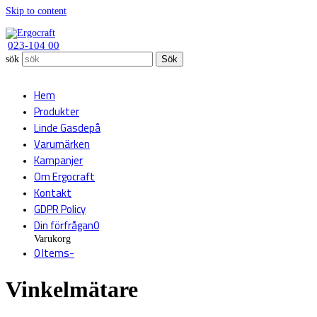
Skip to content
023-104 00
sök
Sök
Hem
Produkter
Linde Gasdepå
Varumärken
Kampanjer
Om Ergocraft
Kontakt
GDPR Policy
Din förfrågan
0
Varukorg
0 Items
-
Vinkelmätare