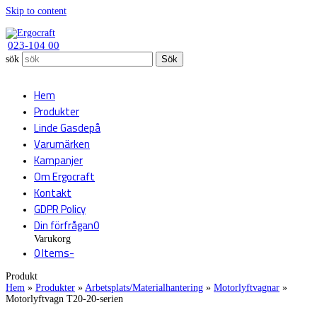
Skip to content
023-104 00
sök
Sök
Hem
Produkter
Linde Gasdepå
Varumärken
Kampanjer
Om Ergocraft
Kontakt
GDPR Policy
Din förfrågan
0
Varukorg
0 Items
-
Produkt
Hem
»
Produkter
»
Arbetsplats/Materialhantering
»
Motorlyftvagnar
»
Motorlyftvagn T20-20-serien