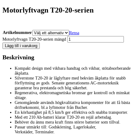
Motorlyftvagn T20-20-serien
Artikelnummer
Rensa
Motorlyftvagn T20-20-serien mängd
Lägg till i varukorg
Beskrivning
Kompakt design med vikbara handtag och vikbar, stötabsorberande
åkplatta.
Silverstone T20-20 är låglyftare med bekväm åkplatta för snabb
förflyttning av gods. Senaste generationens AC-motorteknik
garanterar bra prestanda och hög säkerhet.
Regenerativa, elektromagnetiska bromsar ger kontroll och minskat
slitage.
Genomgående används högkvalitativa komponenter för att få bästa
driftsekonomi, bl.a lyftmotor från Bucher.
En körhastighet på 8,5 km/h ger effektiva och snabba transporter.
Med ett 210 Ah-batteri klarar T20-20 en rejäl arbetsdag.
Behöver du ännu mera kraft finns större batterier som tillval.
Passar utmärkt till: Godskörning, Lagerlokaler,
Verkstäder, Terminaler.