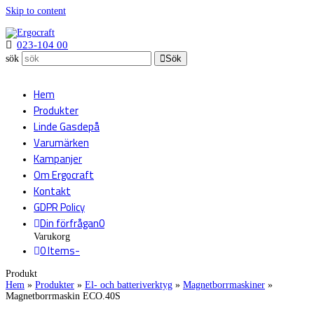
Skip to content
023-104 00
sök
Sök
Hem
Produkter
Linde Gasdepå
Varumärken
Kampanjer
Om Ergocraft
Kontakt
GDPR Policy
Din förfrågan
0
Varukorg
0 Items
-
Produkt
Hem
»
Produkter
»
El- och batteriverktyg
»
Magnetborrmaskiner
»
Magnetborrmaskin ECO.40S