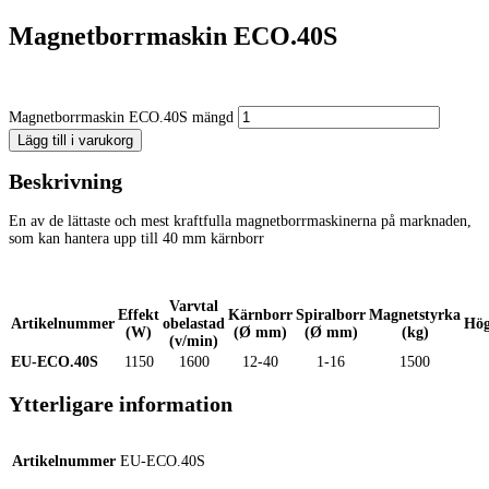
Magnetborrmaskin ECO.40S
Magnetborrmaskin ECO.40S mängd
Lägg till i varukorg
Beskrivning
En av de lättaste och mest kraftfulla magnetborrmaskinerna på marknaden,
som kan hantera upp till 40 mm kärnborr
Varvtal
Effekt
Kärnborr
Spiralborr
Magnetstyrka
Artikelnummer
obelastad
Hög
(W)
(Ø mm)
(Ø mm)
(kg)
(v/min)
EU-ECO.40S
1150
1600
12-40
1-16
1500
Ytterligare information
Artikelnummer
EU-ECO.40S