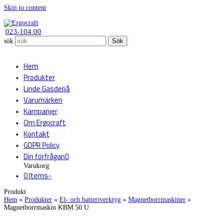
Skip to content
023-104 00
sök
Sök
Hem
Produkter
Linde Gasdepå
Varumärken
Kampanjer
Om Ergocraft
Kontakt
GDPR Policy
Din förfrågan
0
Varukorg
0 Items
-
Produkt
Hem
»
Produkter
»
El- och batteriverktyg
»
Magnetborrmaskiner
»
Magnetborrmaskin KBM 50 U