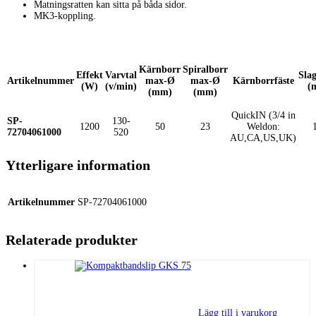
Matningsratten kan sitta på båda sidor.
MK3-koppling.
Kärnborr
Spiralborr
Effekt
Varvtal
Sla
Artikelnummer
max-Ø
max-Ø
Kärnborrfäste
(W)
(v/min)
(
(mm)
(mm)
QuickIN (3/4 in
SP-
130-
1200
50
23
Weldon:
72704061000
520
AU,CA,US,UK)
Ytterligare information
Artikelnummer
SP-72704061000
Relaterade produkter
Lägg till i varukorg