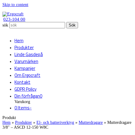
Skip to content
023-104 00
sök
Sök
Hem
Produkter
Linde Gasdepå
Varumärken
Kampanjer
Om Ergocraft
Kontakt
GDPR Policy
Din förfrågan
0
Varukorg
0 Items
-
Produkt
Hem
»
Produkter
»
El- och batteriverktyg
»
Mutterdragare
»
Mutterdragare
3/8″ – ASCD 12-150 W8C