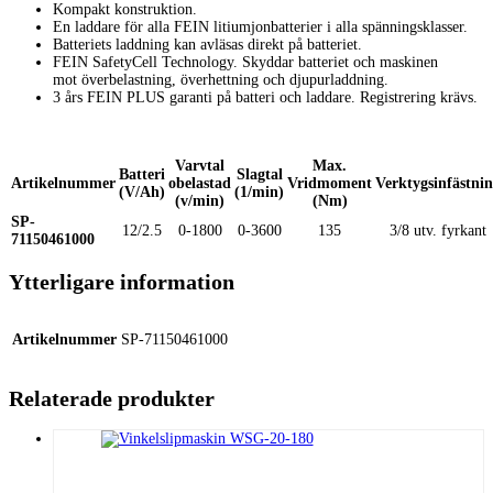
Kompakt konstruktion.
En laddare för alla FEIN litiumjonbatterier i alla spänningsklasser.
Batteriets laddning kan avläsas direkt på batteriet.
FEIN SafetyCell Technology. Skyddar batteriet och maskinen
mot överbelastning, överhettning och djupurladdning.
3 års FEIN PLUS garanti på batteri och laddare. Registrering krävs.
Varvtal
Max.
Batteri
Slagtal
Artikelnummer
obelastad
Vridmoment
Verktygsinfästni
(V/Ah)
(1/min)
(v/min)
(Nm)
SP-
12/2.5
0-1800
0-3600
135
3/8 utv. fyrkant
71150461000
Ytterligare information
Artikelnummer
SP-71150461000
Relaterade produkter