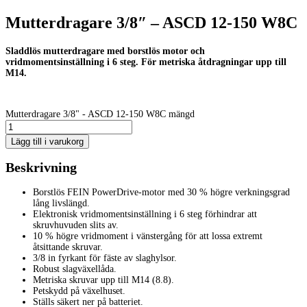
Mutterdragare 3/8″ – ASCD 12-150 W8C
Sladdlös mutterdragare med borstlös motor och
vridmomentsinställning i 6 steg. För metriska åtdragningar upp till
M14.
Mutterdragare 3/8" - ASCD 12-150 W8C mängd
Lägg till i varukorg
Beskrivning
Borstlös FEIN PowerDrive-motor med 30 % högre verkningsgrad
lång livslängd.
Elektronisk vridmomentsinställning i 6 steg förhindrar att
skruvhuvuden slits av.
10 % högre vridmoment i vänstergång för att lossa extremt
åtsittande skruvar.
3/8 in fyrkant för fäste av slaghylsor.
Robust slagväxellåda.
Metriska skruvar upp till M14 (8.8).
Petskydd på växelhuset.
Ställs säkert ner på batteriet.