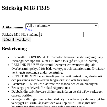
Sticksåg M18 FBJS
Artikelnummer
Rensa
Sticksåg M18 FBJS mängd
Lägg till i varukorg
Beskrivning
Kolborstfri POWERSTATE ™-motor levererar snabb sågning, lång
livslängd och upp till 32 m i 19 mm OSB (på ett 5,0 Ah-batteri).
REDLINK PLUS™ elektronik levererar ett avancerat digitalt
överbelastningsskydd för både verktyget och batteriet samt förbättrar
verktygets prestanda under belastning.
REDLITHIUM™ har en överlägsen batterikonstruktion, elektronik
och prestanda som levererar längre driftstid och livslängd.
Patenterad FIXTEC™ bladfäste för snabba och enkla bladbyten.
Femstegs pendelverk för ökad sågprestanda.
Dubbelsidig strömbrytare tillåter användaren att slå på/av verktyget
oavsett position.
6-stegsinställningar med automatisk styrt startläge gör det möjligt för
verktyget att starta långsamt och öka upp till full hastighet när
belastningen detekteras för skarpa och noggranna snitt.