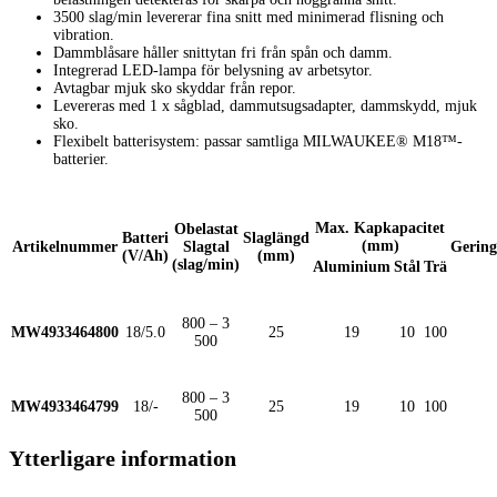
3500 slag/min levererar fina snitt med minimerad flisning och
vibration.
Dammblåsare håller snittytan fri från spån och damm.
Integrerad LED-lampa för belysning av arbetsytor.
Avtagbar mjuk sko skyddar från repor.
Levereras med 1 x sågblad, dammutsugsadapter, dammskydd, mjuk
sko.
Flexibelt batterisystem: passar samtliga MILWAUKEE® M18™-
batterier.
Max. Kapkapacitet
Obelastat
Batteri
Slaglängd
(mm)
Artikelnummer
Slagtal
Gering
(V/Ah)
(mm)
(slag/min)
Aluminium
Stål
Trä
800 – 3
MW4933464800
18/5.0
25
19
10
100
500
800 – 3
MW4933464799
18/-
25
19
10
100
500
Ytterligare information