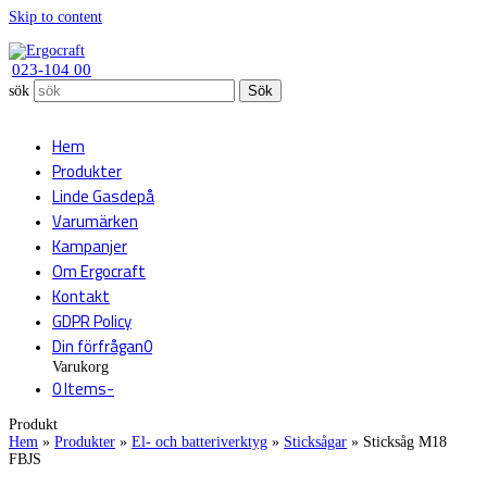
Skip to content
023-104 00
sök
Sök
Hem
Produkter
Linde Gasdepå
Varumärken
Kampanjer
Om Ergocraft
Kontakt
GDPR Policy
Din förfrågan
0
Varukorg
0 Items
-
Produkt
Hem
»
Produkter
»
El- och batteriverktyg
»
Sticksågar
»
Sticksåg M18
FBJS