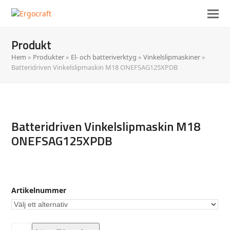
Produkt
Hem
»
Produkter
»
El- och batteriverktyg
»
Vinkelslipmaskiner
»
Batteridriven Vinkelslipmaskin M18 ONEFSAG125XPDB
Batteridriven Vinkelslipmaskin M18
ONEFSAG125XPDB
Artikelnummer
Batteridriven