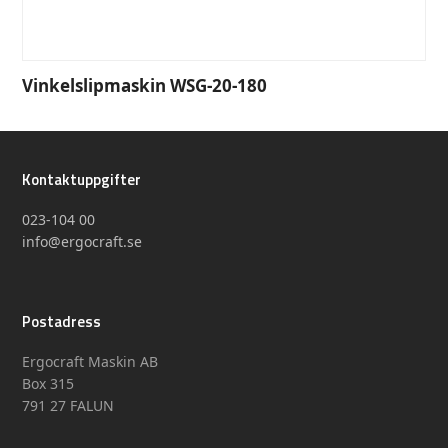
Vinkelslipmaskin WSG-20-180
Kontaktuppgifter
023-104 00
info@ergocraft.se
Postadress
Ergocraft Maskin AB
Box 315
791 27 FALUN