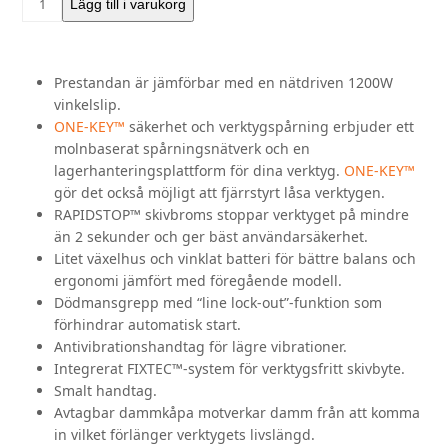
Lägg till i varukorg
Vinkelslipmaskin
M18
ONEFSAG125XPDB
Prestandan är jämförbar med en nätdriven 1200W
mängd
vinkelslip.
ONE-KEY™
säkerhet och verktygspårning erbjuder ett
molnbaserat spårningsnätverk och en
lagerhanteringsplattform för dina verktyg.
ONE-KEY™
gör det också möjligt att fjärrstyrt låsa verktygen.
RAPIDSTOP™ skivbroms stoppar verktyget på mindre
än 2 sekunder och ger bäst användarsäkerhet.
Litet växelhus och vinklat batteri för bättre balans och
ergonomi jämfört med föregående modell.
Dödmansgrepp med “line lock-out”-funktion som
förhindrar automatisk start.
Antivibrationshandtag för lägre vibrationer.
Integrerat FIXTEC™-system för verktygsfritt skivbyte.
Smalt handtag.
Avtagbar dammkåpa motverkar damm från att komma
in vilket förlänger verktygets livslängd.