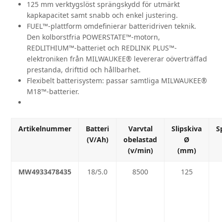
125 mm verktygslöst sprängskydd för utmärkt
kapkapacitet samt snabb och enkel justering.
FUEL™-plattform omdefinierar batteridriven teknik.
Den kolborstfria POWERSTATE™-motorn,
REDLITHIUM™-batteriet och REDLINK PLUS™-
elektroniken från MILWAUKEE® levererar oöverträffad
prestanda, drifttid och hållbarhet.
Flexibelt batterisystem: passar samtliga MILWAUKEE®
M18™-batterier.
Artikelnummer
Batteri
Varvtal
Slipskiva
S
(V/Ah)
obelastad
Ø
(v/min)
(mm)
MW4933478435
18/5.0
8500
125