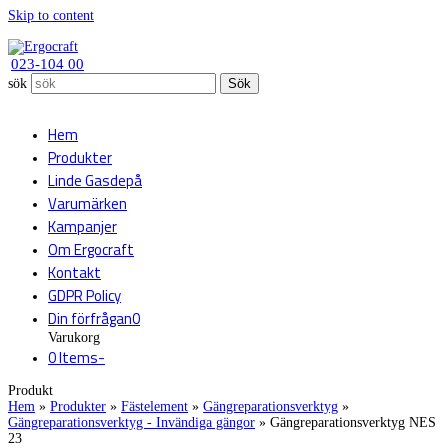
Skip to content
023-104 00
sök
Sök
Hem
Produkter
Linde Gasdepå
Varumärken
Kampanjer
Om Ergocraft
Kontakt
GDPR Policy
Din förfrågan
0
Varukorg
0 Items
-
Produkt
Hem
»
Produkter
»
Fästelement
»
Gängreparationsverktyg
»
Gängreparationsverktyg - Invändiga gängor
»
Gängreparationsverktyg NES
23