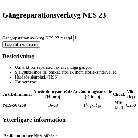
Gängreparationsverktyg NES 23
Gängreparationsverktyg NES 23 mängd
Lägg till i varukorg
Beskrivning
Utmärkt för reparation av invändiga gängor.
Självjusterande till önskad storlek inom storleksintervallet.
Härdade skärblad. (HSS)
Tar bort rost.
Användningsområde
Användningsområde
Vikt
Artikelnummer
Chuck
(Ø mm)
(Ø inch)
(kg)
M16-
1
3
NES-567230
16-20
0,250
1
⁄
-1
⁄
16
16
M20
Ytterligare information
Artikelnummer
NES-567230