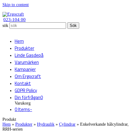
Skip to content
023-104 00
sök
Sök
Hem
Produkter
Linde Gasdepå
Varumärken
Kampanjer
Om Ergocraft
Kontakt
GDPR Policy
Din förfrågan
0
Varukorg
0 Items
-
Produkt
Hem
»
Produkter
»
Hydraulik
»
Cylindrar
»
Enkelverkande hålcylindrar,
RRH-serien