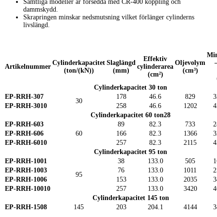
Samtliga modeller är försedda med CR-400 koppling och
dammskydd.
Skrapringen minskar nedsmutsning vilket förlänger cylinderns
livslängd.
Mi
Effektiv
Cylinderkapacitet
Slaglängd
Oljevolym
Artikelnummer
cylinderarea
(ton/(kN))
(mm)
(cm³)
(cm²)
Cylinderkapacitet 30 ton
EP-RRH-307
178
46.6
829
3
30
EP-RRH-3010
258
46.6
1202
4
Cylinderkapacitet 60 ton28
EP-RRH-603
89
82.3
733
2
EP-RRH-606
60
166
82.3
1366
3
EP-RRH-6010
257
82.3
2115
4
Cylinderkapacitet 95 ton
EP-RRH-1001
38
133.0
505
1
EP-RRH-1003
76
133.0
1011
2
95
EP-RRH-1006
153
133.0
2035
3
EP-RRH-10010
257
133.0
3420
4
Cylinderkapacitet 145 ton
EP-RRH-1508
145
203
204.1
4144
3