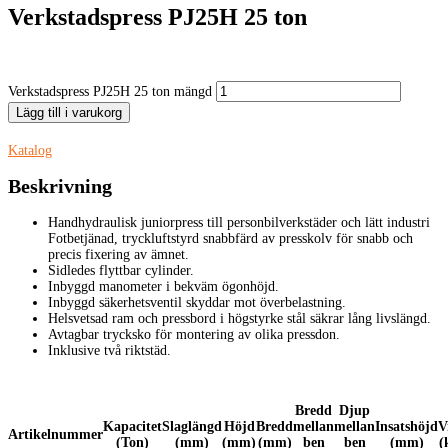
Verkstadspress PJ25H 25 ton
Verkstadspress PJ25H 25 ton mängd
Lägg till i varukorg
Katalog
Beskrivning
Handhydraulisk juniorpress till personbilverkstäder och lätt industri
Fotbetjänad, tryckluftstyrd snabbfärd av presskolv för snabb och
precis fixering av ämnet.
Sidledes flyttbar cylinder.
Inbyggd manometer i bekväm ögonhöjd.
Inbyggd säkerhetsventil skyddar mot överbelastning.
Helsvetsad ram och pressbord i högstyrke stål säkrar lång livslängd.
Avtagbar trycksko för montering av olika pressdon.
Inklusive två riktstäd.
Bredd
Djup
Kapacitet
Slaglängd
Höjd
Bredd
mellan
mellan
Insatshöjd
V
Artikelnummer
(Ton)
(mm)
(mm)
(mm)
ben
ben
(mm)
(