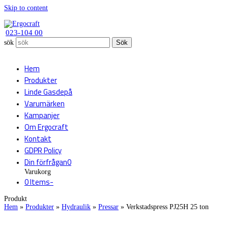
Skip to content
023-104 00
sök
Sök
Hem
Produkter
Linde Gasdepå
Varumärken
Kampanjer
Om Ergocraft
Kontakt
GDPR Policy
Din förfrågan
0
Varukorg
0 Items
-
Produkt
Hem
»
Produkter
»
Hydraulik
»
Pressar
»
Verkstadspress PJ25H 25 ton