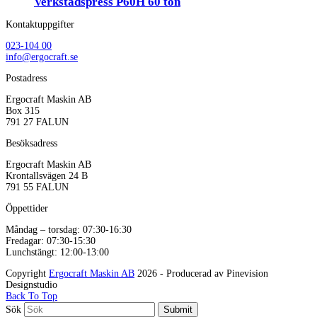
Verkstadspress P60H 60 ton
Kontaktuppgifter
023-104 00
info@ergocraft.se
Postadress
Ergocraft Maskin AB
Box 315
791 27 FALUN
Besöksadress
Ergocraft Maskin AB
Krontallsvägen 24 B
791 55 FALUN
Öppettider
Måndag – torsdag: 07:30-16:30
Fredagar: 07:30-15:30
Lunchstängt: 12:00-13:00
Copyright
Ergocraft Maskin AB
2026 - Producerad av Pinevision
Designstudio
Back To Top
Sök
Submit