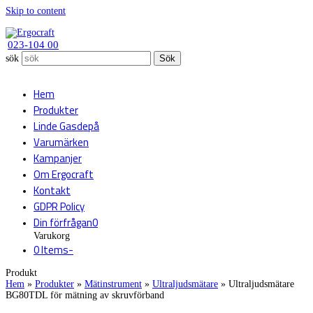
Skip to content
023-104 00
sök
Sök
Hem
Produkter
Linde Gasdepå
Varumärken
Kampanjer
Om Ergocraft
Kontakt
GDPR Policy
Din förfrågan
0
Varukorg
0 Items
-
Produkt
Hem
»
Produkter
»
Mätinstrument
»
Ultraljudsmätare
»
Ultraljudsmätare
BG80TDL för mätning av skruvförband