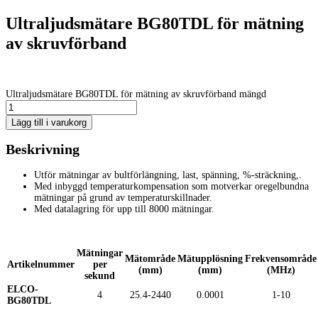
Ultraljudsmätare BG80TDL för mätning
av skruvförband
Ultraljudsmätare BG80TDL för mätning av skruvförband mängd
Lägg till i varukorg
Beskrivning
Utför mätningar av bultförlängning, last, spänning, %-sträckning,.
Med inbyggd temperaturkompensation som motverkar oregelbundna
mätningar på grund av temperaturskillnader.
Med datalagring för upp till 8000 mätningar.
Mätningar
Mätområde
Mätupplösning
Frekvensområde
Artikelnummer
per
(mm)
(mm)
(MHz)
sekund
ELCO-
4
25.4-2440
0.0001
1-10
BG80TDL