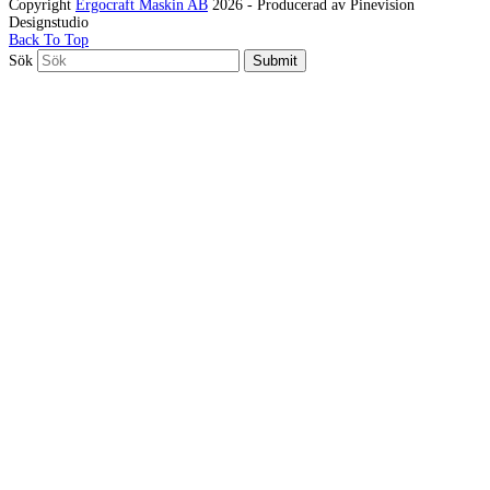
Copyright
Ergocraft Maskin AB
2026 - Producerad av Pinevision
Designstudio
Back To Top
Sök
Submit