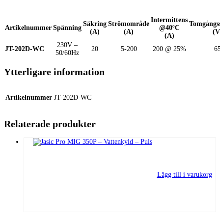
Intermittens
Säkring
Strömområde
Tomgångs
Artikelnummer
Spänning
@40ºC
(A)
(A)
(V
(A)
230V –
JT-202D-WC
20
5-200
200 @ 25%
6
50/60Hz
Ytterligare information
Artikelnummer
JT-202D-WC
Relaterade produkter
Lägg till i varukorg