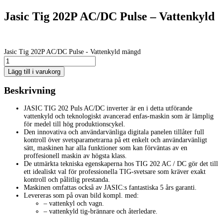
Jasic Tig 202P AC/DC Pulse – Vattenkyld
Jasic Tig 202P AC/DC Pulse - Vattenkyld mängd
Lägg till i varukorg
Beskrivning
JASIC TIG 202 Puls AC/DC inverter är en i detta utförande
vattenkyld och teknologiskt avancerad enfas-maskin som är lämplig
för medel till hög produktionscykel.
Den innovativa och användarvänliga digitala panelen tillåter full
kontroll över svetsparametrarna på ett enkelt och användarvänligt
sätt, maskinen har alla funktioner som kan förväntas av en
proffesionell maskin av högsta klass.
De utmärkta tekniska egenskaperna hos TIG 202 AC / DC gör det till
ett idealiskt val för professionella TIG-svetsare som kräver exakt
kontroll och pålitlig prestanda.
Maskinen omfattas också av JASIC:s fantastiska 5 års garanti.
Levereras som på ovan bild kompl. med:
– vattenkyl och vagn.
– vattenkyld tig-brännare och återledare.