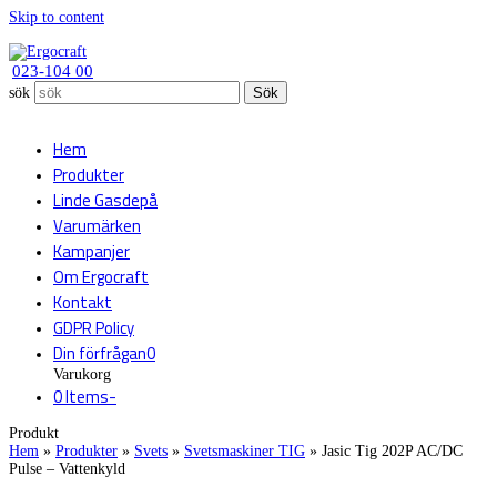
Skip to content
023-104 00
sök
Sök
Hem
Produkter
Linde Gasdepå
Varumärken
Kampanjer
Om Ergocraft
Kontakt
GDPR Policy
Din förfrågan
0
Varukorg
0 Items
-
Produkt
Hem
»
Produkter
»
Svets
»
Svetsmaskiner TIG
»
Jasic Tig 202P AC/DC
Pulse – Vattenkyld