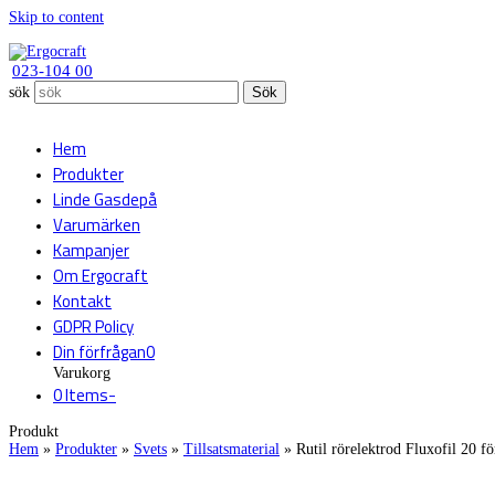
Skip to content
023-104 00
sök
Sök
Hem
Produkter
Linde Gasdepå
Varumärken
Kampanjer
Om Ergocraft
Kontakt
GDPR Policy
Din förfrågan
0
Varukorg
0 Items
-
Produkt
Hem
»
Produkter
»
Svets
»
Tillsatsmaterial
»
Rutil rörelektrod Fluxofil 20 fö