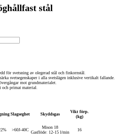
ghållfast stål
d för svetsning av olegerad stål och finkornstål.
rka svetsegenskaper i alla svetslägen inklusive vertikalt fallande.
 övergångar mot grundmaterialet.
t och primat material.
Vikt förp.
gning
Slagseghet
Skyddsgas
(kg)
Mison 18
22%
>60J-40C
16
Gasflöde: 12-15 l/min