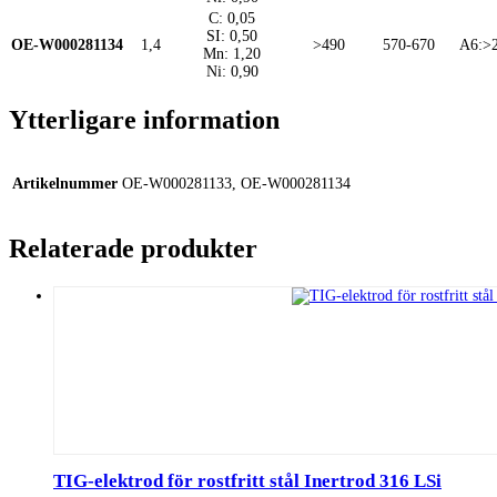
C: 0,05
SI: 0,50
OE-W000281134
1,4
>490
570-670
A6:>
Mn: 1,20
Ni: 0,90
Ytterligare information
Artikelnummer
OE-W000281133, OE-W000281134
Relaterade produkter
TIG-elektrod för rostfritt stål Inertrod 316 LSi