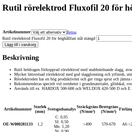
Rutil rörelektrod Fluxofil 20 för hö
Artikelnummer
Rensa
Rutil rörelektrod Fluxofil 20 för höghållfast stål mängd
Lägg till i varukorg
Beskrivning
Rutil heldragen förkopprad rörelektrod med snabbstelnande slagg, avsed
Mycket lättsvetsad rörelektrod med god slagglossning och ytfinish, utmä
Rörelektroden har en hög produktivitet och ger ringa sprut och jämna
Rekommenderas specielt vid orenheter i grundmaterialet, glödskal, ros
Används till ex. HARDOX 500-600 och WELDOX 420-500 D och E.
Storlek
Sträckgräns
Brottgräns
Artikelnummer
Svetsgodsanalys
Förlän
(mm)
(N/mm²)
(N/mm²)
C: 0,05
SI: 0,50
OE-W000281133
1,2
>490
570-670
A6:>
Mn: 1,20
Ni: 0,90