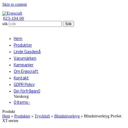
Skip to content
023-104 00
sök
Sök
Hem
Produkter
Linde Gasdepå
Varumärken
Kampanjer
Om Ergocraft
Kontakt
GDPR Policy
Din förfrågan
0
Varukorg
0 Items
-
Produkt
Hem
»
Produkter
»
Tryckluft
»
Blindnitverktyg
»
Blindnitverktyg ProSet
XT-serien