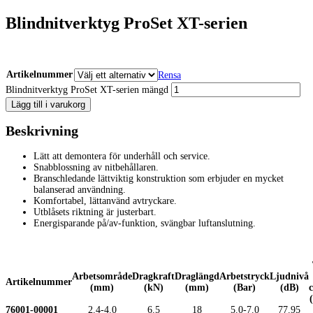
Blindnitverktyg ProSet XT-serien
Artikelnummer
Rensa
Blindnitverktyg ProSet XT-serien mängd
Lägg till i varukorg
Beskrivning
Lätt att demontera för underhåll och service.
Snabblossning av nitbehållaren.
Branschledande lättviktig konstruktion som erbjuder en mycket
balanserad användning.
Komfortabel, lättanvänd avtryckare.
Utblåsets riktning är justerbart.
Energisparande på/av-funktion, svängbar luftanslutning.
Arbetsområde
Dragkraft
Draglängd
Arbetstryck
Ljudnivå
Artikelnummer
(mm)
(kN)
(mm)
(Bar)
(dB)
76001-00001
2.4-4.0
6.5
18
5.0-7.0
77.95