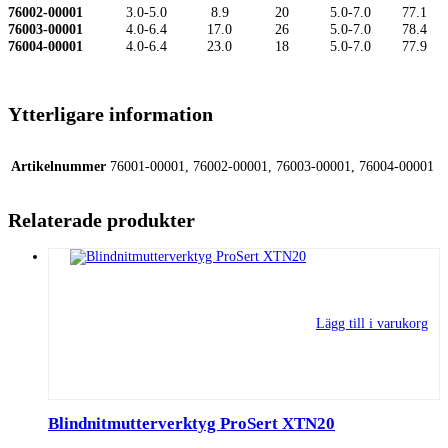
76002-00001
3.0-5.0
8.9
20
5.0-7.0
77.1
76003-00001
4.0-6.4
17.0
26
5.0-7.0
78.4
76004-00001
4.0-6.4
23.0
18
5.0-7.0
77.9
Ytterligare information
Artikelnummer
76001-00001, 76002-00001, 76003-00001, 76004-00001
Relaterade produkter
Lägg till i varukorg
Blindnitmutterverktyg ProSert XTN20