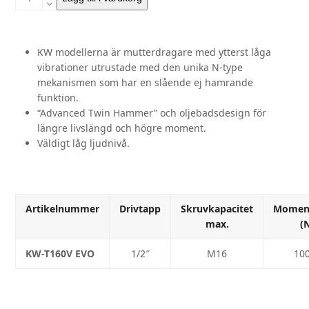
(1/2")
KW-
T160V
KW modellerna är mutterdragare med ytterst låga
EVO
vibrationer utrustade med den unika N-type
mängd
mekanismen som har en slående ej hamrande
funktion.
“Advanced Twin Hammer” och oljebadsdesign för
längre livslängd och högre moment.
Väldigt låg ljudnivå.
Artikelnummer
Drivtapp
Skruvkapacitet
Momen
max.
(
KW-T160V EVO
1/2″
M16
10