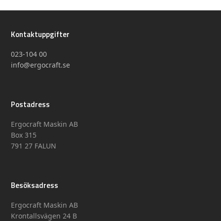
Kontaktuppgifter
023-104 00
info@ergocraft.se
Postadress
Ergocraft Maskin AB
Box 315
791 27 FALUN
Besöksadress
Ergocraft Maskin AB
Krontallsvägen 24 B