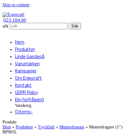
Skip to content
023-104 00
sök
Sök
Hem
Produkter
Linde Gasdepå
Varumärken
Kampanjer
Om Ergocraft
Kontakt
GDPR Policy
Din förfrågan
0
Varukorg
0 Items
-
Produkt
Hem
»
Produkter
»
Tryckluft
»
Mutterdragare
»
Mutterdragare (1″)
BP905L