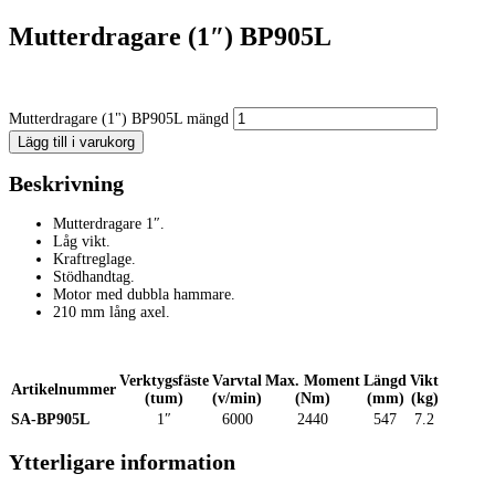
Mutterdragare (1″) BP905L
Mutterdragare (1") BP905L mängd
Lägg till i varukorg
Beskrivning
Mutterdragare 1″.
Låg vikt.
Kraftreglage.
Stödhandtag.
Motor med dubbla hammare.
210 mm lång axel.
Verktygsfäste
Varvtal
Max. Moment
Längd
Vikt
Artikelnummer
(tum)
(v/min)
(Nm)
(mm)
(kg)
SA-BP905L
1″
6000
2440
547
7.2
Ytterligare information