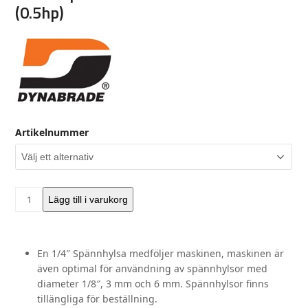
(0.5hp)
Artikelnummer
Raka
Lägg till i varukorg
slipmaskiner
53500-
serien
En 1/4″ Spännhylsa medföljer maskinen, maskinen är
(0.5hp)
även optimal för användning av spännhylsor med
mängd
diameter 1/8″, 3 mm och 6 mm. Spännhylsor finns
tillängliga för beställning.