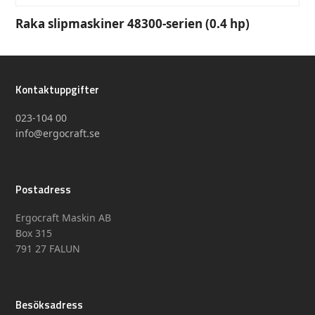
Raka slipmaskiner 48300-serien (0.4 hp)
Kontaktuppgifter
023-104 00
info@ergocraft.se
Postadress
Ergocraft Maskin AB
Box 315
791 27 FALUN
Besöksadress