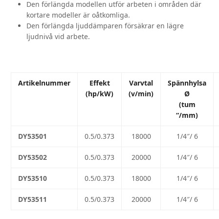
Den förlängda modellen utför arbeten i områden där
kortare modeller är oåtkomliga.
Den förlängda ljuddämparen försäkrar en lägre
ljudnivå vid arbete.
Artikelnummer
Effekt
Varvtal
Spännhylsa
(hp/kW)
(v/min)
Ø
(tum
“/mm)
DY53501
0.5/0.373
18000
1/4″/ 6
DY53502
0.5/0.373
20000
1/4″/ 6
DY53510
0.5/0.373
18000
1/4″/ 6
DY53511
0.5/0.373
20000
1/4″/ 6