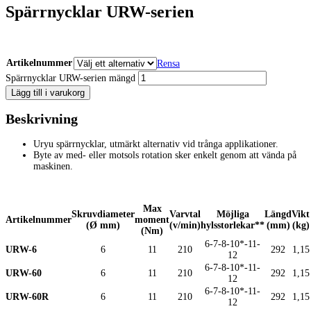
Spärrnycklar URW-serien
Artikelnummer
Rensa
Spärrnycklar URW-serien mängd
Lägg till i varukorg
Beskrivning
Uryu spärrnycklar, utmärkt alternativ vid trånga applikationer.
Byte av med- eller motsols rotation sker enkelt genom att vända på
maskinen.
Max
Skruvdiameter
Varvtal
Möjliga
Längd
Vikt
Artikelnummer
moment
(Ø mm)
(v/min)
hylsstorlekar**
(mm)
(kg)
(Nm)
6-7-8-10*-11-
URW-6
6
11
210
292
1,15
12
6-7-8-10*-11-
URW-60
6
11
210
292
1,15
12
6-7-8-10*-11-
URW-60R
6
11
210
292
1,15
12