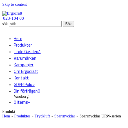
Skip to content
023-104 00
sök
Sök
Hem
Produkter
Linde Gasdepå
Varumärken
Kampanjer
Om Ergocraft
Kontakt
GDPR Policy
Din förfrågan
0
Varukorg
0 Items
-
Produkt
Hem
»
Produkter
»
Tryckluft
»
Spärrnycklar
»
Spärrnycklar URW-serien