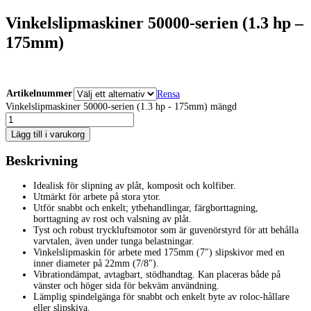
Vinkelslipmaskiner 50000-serien (1.3 hp –
175mm)
Artikelnummer
Rensa
Vinkelslipmaskiner 50000-serien (1.3 hp - 175mm) mängd
Lägg till i varukorg
Beskrivning
Idealisk för slipning av plåt, komposit och kolfiber.
Utmärkt för arbete på stora ytor.
Utför snabbt och enkelt; ytbehandlingar, färgborttagning,
borttagning av rost och valsning av plåt.
Tyst och robust tryckluftsmotor som är guvenörstyrd för att behålla
varvtalen, även under tunga belastningar.
Vinkelslipmaskin för arbete med 175mm (7″) slipskivor med en
inner diameter på 22mm (7/8″).
Vibrationdämpat, avtagbart, stödhandtag. Kan placeras både på
vänster och höger sida för bekväm användning.
Lämplig spindelgänga för snabbt och enkelt byte av roloc-hållare
eller slipskiva.