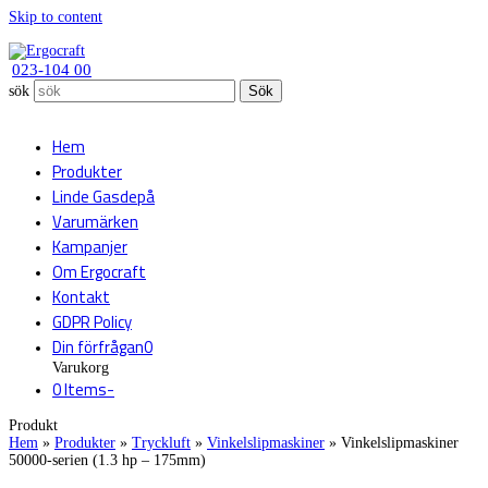
Skip to content
023-104 00
sök
Sök
Hem
Produkter
Linde Gasdepå
Varumärken
Kampanjer
Om Ergocraft
Kontakt
GDPR Policy
Din förfrågan
0
Varukorg
0 Items
-
Produkt
Hem
»
Produkter
»
Tryckluft
»
Vinkelslipmaskiner
»
Vinkelslipmaskiner
50000-serien (1.3 hp – 175mm)