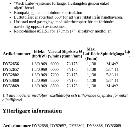
“Wick Lube”-systemet förlänger livslängden genom enkel
oljetillförsel.
Kompakt, gjuten aluminium konstruktion.
Luftutblåset är roterbart 360º för att vara riktat ifrån handhavaren.
Utrustad med gasreglage med säkerhetsspärr för att förhindra
oavsiktlig uppstart av maskinen.
Roloc-hållare #51151 för 175mm (7″) slipskivor medföljer.
Max.
Effekt
Varvtal
Slipskiva Ø
Lj
Artikelnummer
Luftflöde
Spindelgänga
(hp/kW)
(v/min)
(tum”/mm)
(l/min)
DY52656
1.3/0.969
6000
7″/175
1,138
M14x2
DY52657
1.3/0.969
6000
7″/175
1,138
5/8″-11
DY52802
1.3/0.969
7200
7″/175
1,138
5/8″-11
DY53868
1.3/0.969
8500
7″/175
1,138
5/8″-11
DY53869
1.3/0.969
8500
7″/175
1,138
M14x2
Till alla modeller medföljer växellådsolja och tillhörande oljepistol för enkel
oljetillförsel.
Ytterligare information
Artikelnummer
DY52656, DY52657, DY52802, DY53868, DY53869