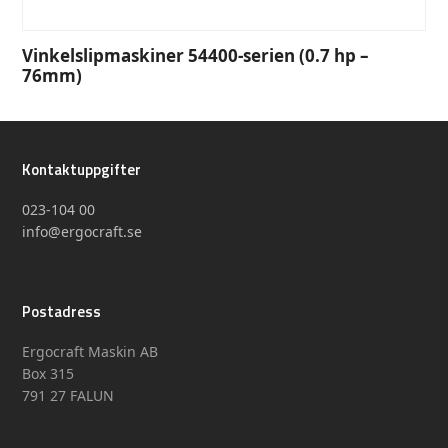
Vinkelslipmaskiner 54400-serien (0.7 hp –
76mm)
Kontaktuppgifter
023-104 00
info@ergocraft.se
Postadress
Ergocraft Maskin AB
Box 315
791 27 FALUN