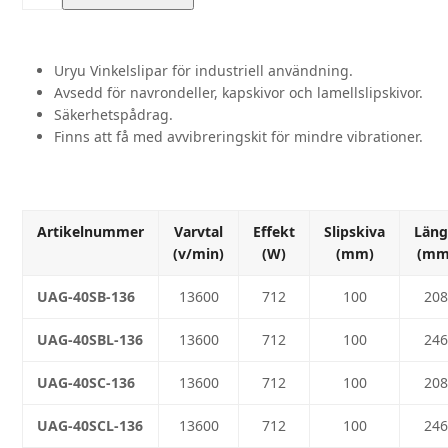
UAG-
serien
mängd
Uryu Vinkelslipar för industriell användning.
Avsedd för navrondeller, kapskivor och lamellslipskivor.
Säkerhetspådrag.
Finns att få med avvibreringskit för mindre vibrationer.
Artikelnummer
Varvtal
Effekt
Slipskiva
Län
(v/min)
(W)
(mm)
(mm
UAG-40SB-136
13600
712
100
208
UAG-40SBL-136
13600
712
100
246
UAG-40SC-136
13600
712
100
208
UAG-40SCL-136
13600
712
100
246