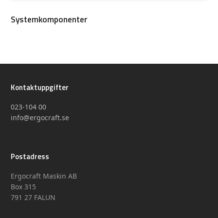
Systemkomponenter
Kontaktuppgifter
023-104 00
info@ergocraft.se
Postadress
Ergocraft Maskin AB
Box 315
791 27 FALUN