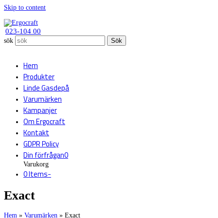
Skip to content
023-104 00
sök
Sök
Hem
Produkter
Linde Gasdepå
Varumärken
Kampanjer
Om Ergocraft
Kontakt
GDPR Policy
Din förfrågan
0
Varukorg
0 Items
-
Exact
Hem
»
Varumärken
»
Exact