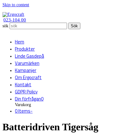
Skip to content
023-104 00
sök
Sök
Hem
Produkter
Linde Gasdepå
Varumärken
Kampanjer
Om Ergocraft
Kontakt
GDPR Policy
Din förfrågan
0
Varukorg
0 Items
-
Batteridriven Tigersåg