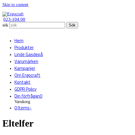
Skip to content
023-104 00
sök
Sök
Hem
Produkter
Linde Gasdepå
Varumärken
Kampanjer
Om Ergocraft
Kontakt
GDPR Policy
Din förfrågan
0
Varukorg
0 Items
-
Eltelfer