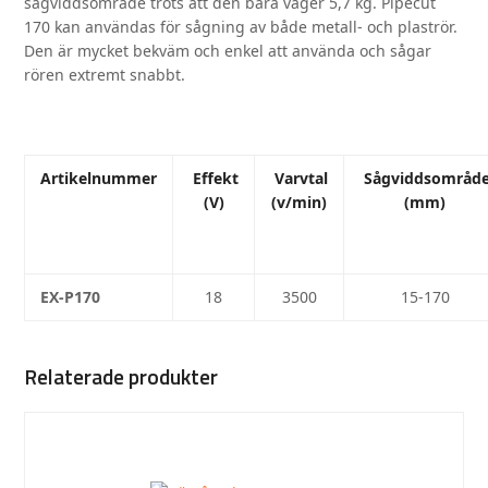
sågviddsområde trots att den bara väger 5,7 kg. Pipecut
170 kan användas för sågning av både metall- och plaströr.
Den är mycket bekväm och enkel att använda och sågar
rören extremt snabbt.
Artikelnummer
Effekt
Varvtal
Sågviddsområd
(V)
(v/min)
(mm)
EX-P170
18
3500
15-170
Relaterade produkter