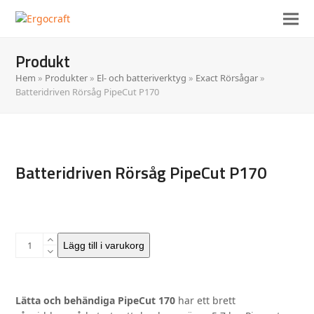
Produkt
Hem
»
Produkter
»
El- och batteriverktyg
»
Exact Rörsågar
»
Batteridriven Rörsåg PipeCut P170
Batteridriven Rörsåg PipeCut P170
Batteridriven
Lägg till i varukorg
Rörsåg
PipeCut
P170
Lätta och behändiga PipeCut 170
har ett brett
mängd