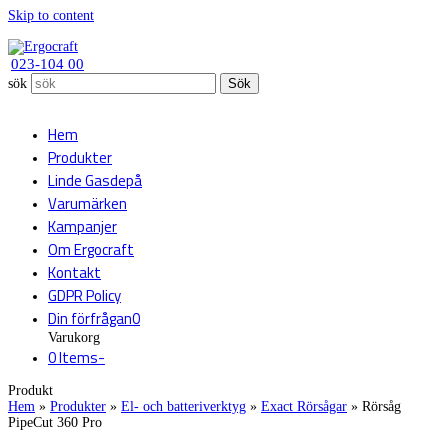
Skip to content
023-104 00
sök
Sök
Hem
Produkter
Linde Gasdepå
Varumärken
Kampanjer
Om Ergocraft
Kontakt
GDPR Policy
Din förfrågan
0
Varukorg
0 Items
-
Produkt
Hem
»
Produkter
»
El- och batteriverktyg
»
Exact Rörsågar
»
Rörsåg
PipeCut 360 Pro