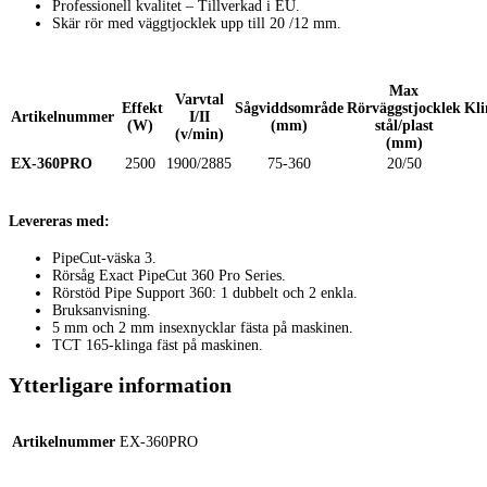
Professionell kvalitet – Tillverkad i EU.
Skär rör med väggtjocklek upp till 20 /12 mm.
Max
Varvtal
Effekt
Sågviddsområde
Rörväggstjocklek
Kli
Artikelnummer
I/II
(W)
(mm)
stål/plast
(v/min)
(mm)
EX-360PRO
2500
1900/2885
75-360
20/50
Levereras med:
PipeCut-väska 3.
Rörsåg Exact PipeCut 360 Pro Series.
Rörstöd Pipe Support 360: 1 dubbelt och 2 enkla.
Bruksanvisning.
5 mm och 2 mm insexnycklar fästa på maskinen.
TCT 165-klinga fäst på maskinen.
Ytterligare information
Artikelnummer
EX-360PRO