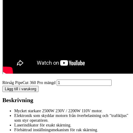
Rörsåg PipeCut 360 Pro mängd
Lägg till i varukorg
Beskrivning
Mycket starkare 2500W 230V / 2200W 110V motor.
Elektronik som skyddar motorn från överbelastning och “trafikljus”
som styr operatören.
Laserindikator för exakt skärning.
Förbättrad inställningsmekanism för rak skärning.