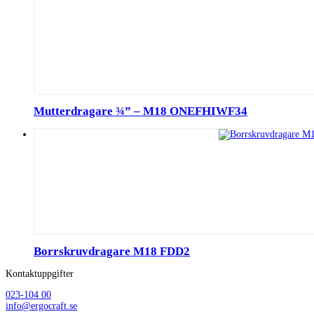
Mutterdragare ¾” – M18 ONEFHIWF34
Borrskruvdragare M18 FDD2
Kontaktuppgifter
023-104 00
info@ergocraft.se