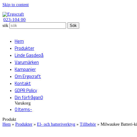
Skip to content
023-104 00
sök
Sök
Hem
Produkter
Linde Gasdepå
Varumärken
Kampanjer
Om Ergocraft
Kontakt
GDPR Policy
Din förfrågan
0
Varukorg
0 Items
-
Produkt
Hem
»
Produkter
»
El- och batteriverktyg
»
Tillbehör
»
Milwaukee Batteri-