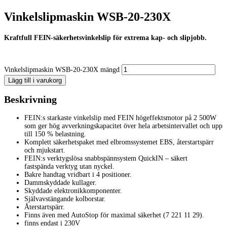
Vinkelslipmaskin WSB-20-230X
Kraftfull FEIN-säkerhetsvinkelslip för extrema kap- och slipjobb.
Vinkelslipmaskin WSB-20-230X mängd
Lägg till i varukorg
Beskrivning
FEIN:s starkaste vinkelslip med FEIN högeffektsmotor på 2 500W
som ger hög avverkningskapacitet över hela arbetsintervallet och upp
till 150 % belastning.
Komplett säkerhetspaket med elbromssystemet EBS, återstartspärr
och mjukstart.
FEIN:s verktygslösa snabbspännsystem QuickIN – säkert
fastspända verktyg utan nyckel.
Bakre handtag vridbart i 4 positioner.
Dammskyddade kullager.
Skyddade elektronikkomponenter.
Självavstängande kolborstar.
Återstartspärr.
Finns även med AutoStop för maximal säkerhet (7 221 11 29).
finns endast i 230V