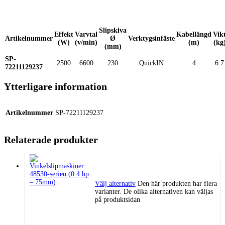
Slipskiva
Effekt
Varvtal
Kabellängd
Vik
Artikelnummer
Ø
Verktygsinfäste
(W)
(v/min)
(m)
(kg
(mm)
SP-
2500
6600
230
QuickIN
4
6.7
72211129237
Ytterligare information
Artikelnummer
SP-72211129237
Relaterade produkter
Välj alternativ
Den här produkten har flera
varianter. De olika alternativen kan väljas
på produktsidan