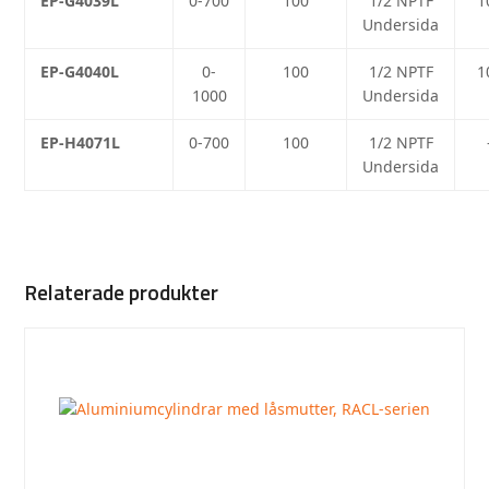
EP-G4039L
0-700
100
1/2 NPTF
1
Undersida
EP-G4040L
0-
100
1/2 NPTF
1
1000
Undersida
EP-H4071L
0-700
100
1/2 NPTF
Undersida
Relaterade produkter