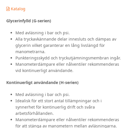
tryck,
Katalog
G,H-
serien
Glycerinfylld (G-serien)
mängd
Med avläsning i bar och psi.
Alla tryckavkännande delar innesluts och dämpas av
glycerin vilket garanterar en lång livslängd för
manometrarna.
Punkteringsskydd och tryckutjämningsmembran ingår.
Manometerdämpare eller nålventiler rekommenderas
vid kontinuerligt användande.
Kontinuerligt användande (H-serien)
Med avläsning i bar och psi.
Idealisk för ett stort antal tillämpningar och i
synnerhet för kontinuerlig drift och svåra
arbetsförhållanden.
Manometerdämpare eller nålventiler rekommenderas
för att stänga av manometern mellan avläsningarna.