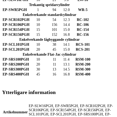
Trekantig spridarcylinder
EP-SWR5PGH
1
94
12.0
WR-5
Enkelverkande standardcylindrar
EP-SCR102PGH
10
54
12.3
RC-102
EP-SCR106PGH
10
156
14.4
RC-106
EP-SCR154PGH
15
101
15.0
RC-154
EP-SCR156PGH
15
152
16.8
RC-156
Enkelverkande lågbyggande cylindrar
EP-SCL101PGH
10
38
14.1
RCS-101
EP-SCL201PGH
20
45
15.0
RCS-201
Enkelverkande Flat-Jac cylindrar
EP-SRS100PGH
10
11
11.4
RSM-100
EP-SRS200PGH
20
11
13.1
RSM-200
EP-SRS300PGH
30
13
14.5
RSM-300
EP-SRS400PGH
45
16
16.8
RSM-400
Ytterligare information
EP-SLW16PGH, EP-SWR5PGH, EP-SCR102PGH, EP-
SCR106PGH, EP-SCR154PGH, EP-SCR156PGH, EP-
Artikelnummer
SCL101PGH, EP-SCL201PGH, EP-SRS100PGH, EP-