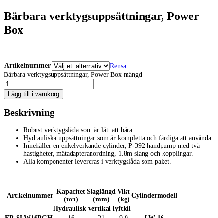
Bärbara verktygsuppsättningar, Power
Box
Artikelnummer
Rensa
Bärbara verktygsuppsättningar, Power Box mängd
Lägg till i varukorg
Beskrivning
Robust verktygslåda som är lätt att bära.
Hydrauliska uppsättningar som är kompletta och färdiga att använda.
Innehåller en enkelverkande cylinder, P-392 handpump med två
hastigheter, mätadapteranordning, 1.8m slang och kopplingar.
Alla komponenter levereras i verktygslåda som paket.
Kapacitet
Slaglängd
Vikt
Artikelnummer
Cylindermodell
(ton)
(mm)
(kg)
Hydraulisk vertikal lyftkil
EP-SLW16PGH
16
21
9.0
LW-16