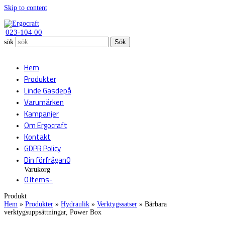
Skip to content
023-104 00
sök
Sök
Hem
Produkter
Linde Gasdepå
Varumärken
Kampanjer
Om Ergocraft
Kontakt
GDPR Policy
Din förfrågan
0
Varukorg
0 Items
-
Produkt
Hem
»
Produkter
»
Hydraulik
»
Verktygssatser
»
Bärbara
verktygsuppsättningar, Power Box