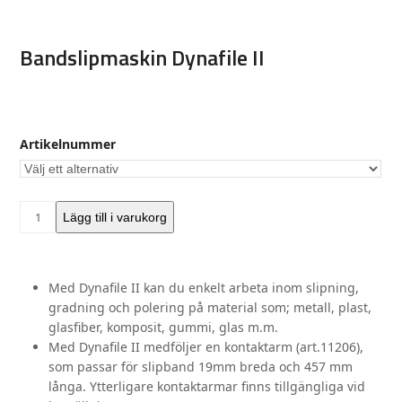
Bandslipmaskin Dynafile II
Artikelnummer
Bandslipmaskin
Lägg till i varukorg
Dynafile
II
mängd
Med Dynafile II kan du enkelt arbeta inom slipning,
gradning och polering på material som; metall, plast,
glasfiber, komposit, gummi, glas m.m.
Med Dynafile II medföljer en kontaktarm (art.11206),
som passar för slipband 19mm breda och 457 mm
långa. Ytterligare kontaktarmar finns tillgängliga vid