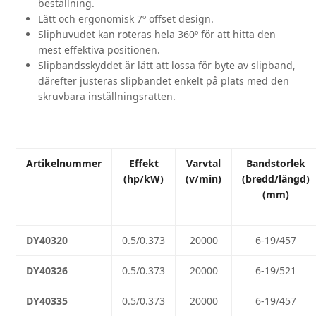
beställning.
Lätt och ergonomisk 7º offset design.
Sliphuvudet kan roteras hela 360º för att hitta den
mest effektiva positionen.
Slipbandsskyddet är lätt att lossa för byte av slipband,
därefter justeras slipbandet enkelt på plats med den
skruvbara inställningsratten.
Artikelnummer
Effekt
Varvtal
Bandstorlek
(hp/kW)
(v/min)
(bredd/längd)
(mm)
DY40320
0.5/0.373
20000
6-19/457
DY40326
0.5/0.373
20000
6-19/521
DY40335
0.5/0.373
20000
6-19/457