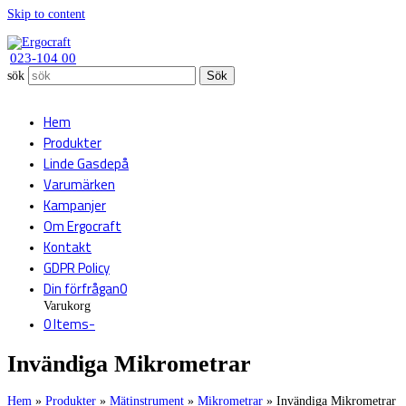
Skip to content
023-104 00
sök
Sök
Hem
Produkter
Linde Gasdepå
Varumärken
Kampanjer
Om Ergocraft
Kontakt
GDPR Policy
Din förfrågan
0
Varukorg
0 Items
-
Invändiga Mikrometrar
Hem
»
Produkter
»
Mätinstrument
»
Mikrometrar
»
Invändiga Mikrometrar