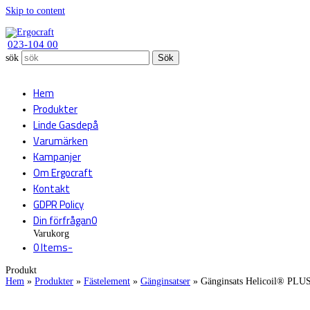
Skip to content
023-104 00
sök
Sök
Hem
Produkter
Linde Gasdepå
Varumärken
Kampanjer
Om Ergocraft
Kontakt
GDPR Policy
Din förfrågan
0
Varukorg
0 Items
-
Produkt
Hem
»
Produkter
»
Fästelement
»
Gänginsatser
»
Gänginsats Helicoil® PLU