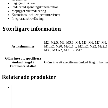
Låg gängfriktion
Reducerad spänningskoncentration
Möjliggör viktreducering
Korrosions- och temperaturresistent
Integrerad skruvlåsning
Ytterligare information
M2, M2.5, M3, M3.5, M4, M5, M6, M7, M8,
Artikelnummer
M18x2, M20, M20x1.5, M20x2, M22, M22x1.
M39, M39x2, M39x3, M42
Glöm inte att specificera
önskad längd i
Glöm inte att specificera önskad längd i komme
kommentarsfältet
Relaterade produkter