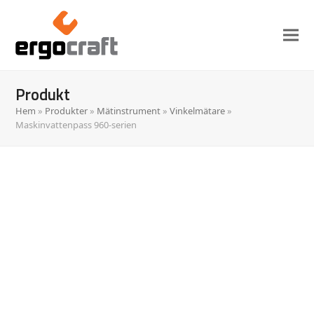
Produkt
Hem
»
Produkter
»
Mätinstrument
»
Vinkelmätare
»
Maskinvattenpass 960-serien