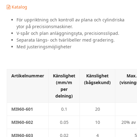
mängd
Katalog
För uppriktning och kontroll av plana och cylindriska
ytor på precisionsmaskiner.
V-spår och plan anläggningsyta, precisionsslipad.
Separata längs- och tvärlibeller med gradering.
Med justeringsmöjligheter
Artikelnummer
Känslighet
Känslighet
Max. 
(mm/m
(bågsekund)
(visnin
per
delning)
MI960-601
0.1
20
MI960-602
0.05
10
20% av 
MI960-603
0.02
4