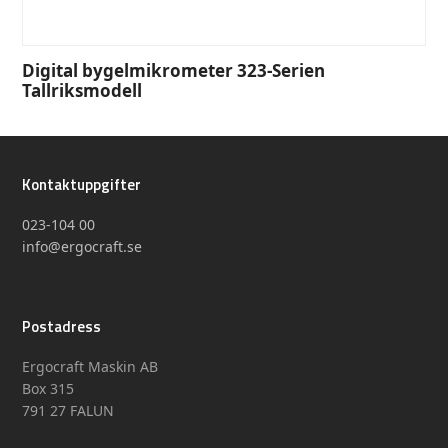
Digital bygelmikrometer 323-Serien
Tallriksmodell
Kontaktuppgifter
023-104 00
info@ergocraft.se
Postadress
Ergocraft Maskin AB
Box 315
791 27 FALUN