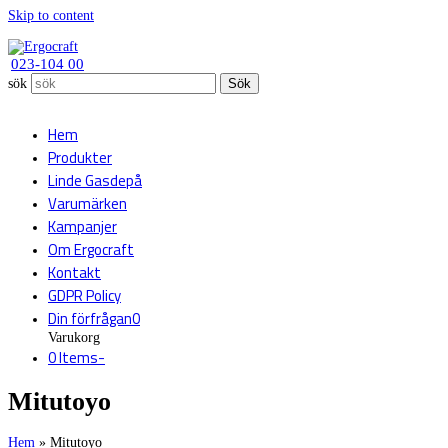
Skip to content
023-104 00
sök
Sök
Hem
Produkter
Linde Gasdepå
Varumärken
Kampanjer
Om Ergocraft
Kontakt
GDPR Policy
Din förfrågan
0
Varukorg
0 Items
-
Mitutoyo
Hem
»
Mitutoyo